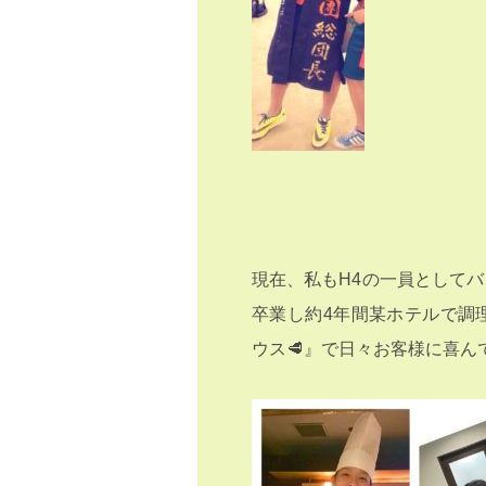
現在、私もH4の一員として
卒業し約4年間某ホテルで調
ウス🥩』で日々お客様に喜ん