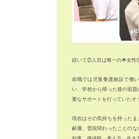
続いて②人目は唯一の🌟女性現
前職では児童養護施設で働
い、学校から帰った後の宿題
要なサポートを行っていたそう
現在はその気持ちを持ったま
齢層、普段関わったことのな
知恵、価値観、考え方、生き