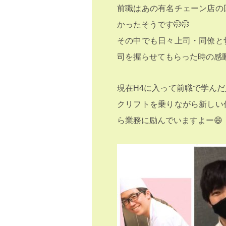
前職はあの有名チェーン店の
かったそうです🤭🤭
その中でも日々上司・同僚と
司を握らせてもらった時の感動
現在H4に入って前職で学ん
クリフトを乗りながら新しい
ら業務に励んでいますよー😄