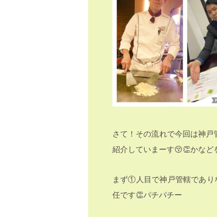
さて！その流れで今回は神戸
紹介していまーす😚👏かな
まず①人目で神戸管轄であり
任です👏パチパチー