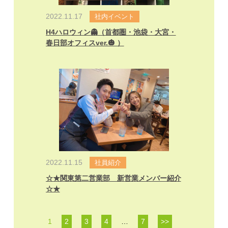
2022.11.17
社内イベント
H4ハロウィン👻（首都圏・池袋・大宮・
春日部オフィスver.🎃 ）
2022.11.15
社員紹介
☆★関東第二営業部 新営業メンバー紹介
☆★
1
2
3
4
…
7
>>