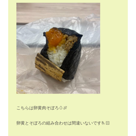
こちらは卵黄肉そぼろ🥚🍖
卵黄とそぼろの組み合わせは間違いないです🫰🏻