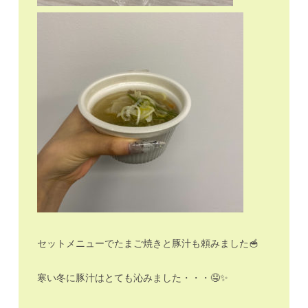
セットメニューでたまご焼きと豚汁も頼みました🥣
寒い冬に豚汁はとても沁みました・・・🤤✨