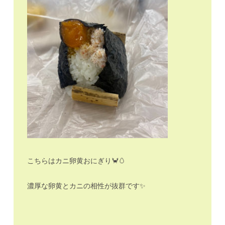
こちらはカニ卵黄おにぎり🦀🥚
濃厚な卵黄とカニの相性が抜群です✨